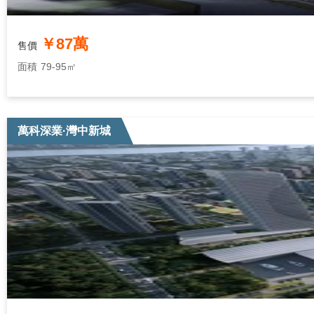
￥87萬
售價
面積
79-95㎡
萬科深業·灣中新城