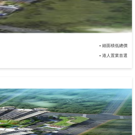
細面積低總價
•
港人置業首選
•