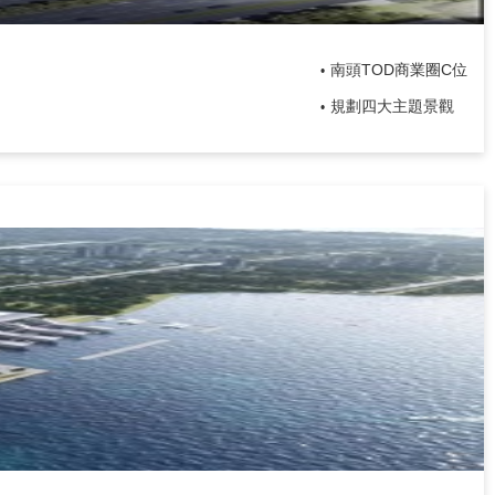
南頭TOD商業圈C位
•
規劃四大主題景觀
•