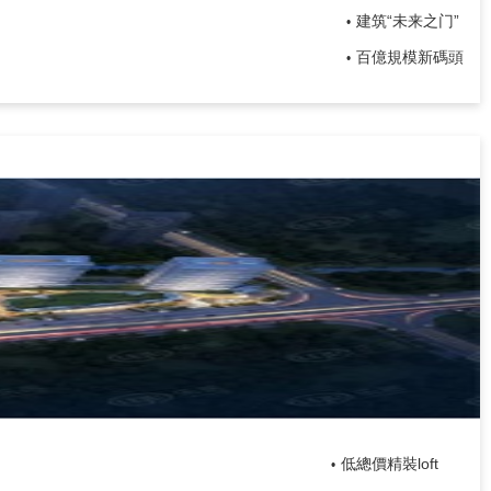
建筑“未来之门”
•
百億規模新碼頭
•
低總價精裝loft
•