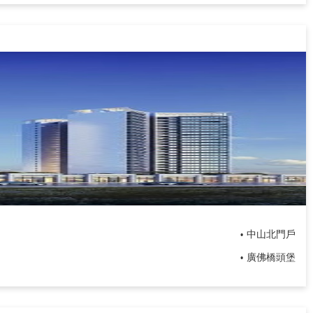
中山北門戶
•
廣佛橋頭堡
•