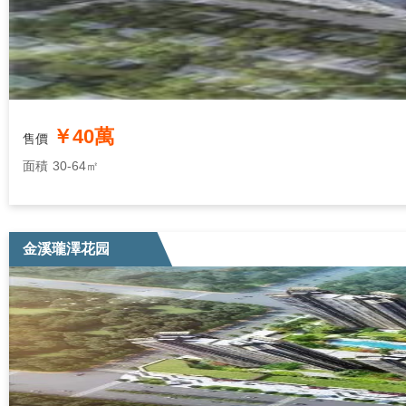
￥40萬
售價
面積
30-64㎡
金溪瓏澤花园