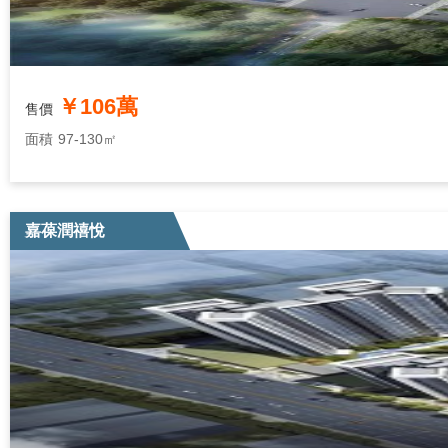
￥106萬
售價
面積
97-130㎡
嘉葆潤禧悅