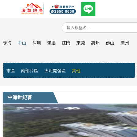
珠海
中山
深圳
肇慶
江門
東莞
惠州
佛山
廣州
市區
南部片區
火炬開發區
其他
中海世紀薈