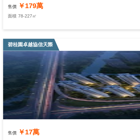
￥179萬
售價
面積
78-227㎡
碧桂園卓越協信天際
￥17萬
售價