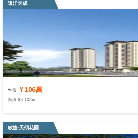
遠洋天成
￥106萬
售價
面積
88-108㎡
敏捷·天頌花園