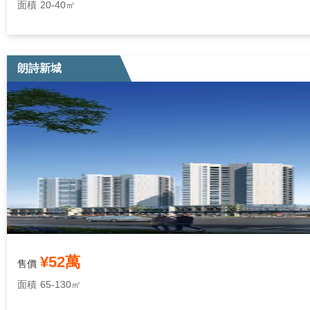
面積
20-40㎡
朗詩新城
¥52萬
售價
面積
65-130㎡