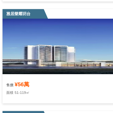
雅居樂耀玥台
¥56萬
售價
面積
51-119㎡