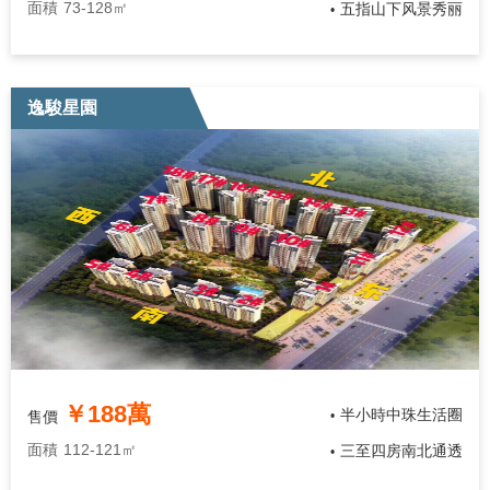
面積
73-128㎡
五指山下风景秀丽
•
逸駿星園
￥188萬
半小時中珠生活圈
售價
•
面積
112-121㎡
三至四房南北通透
•