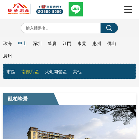
珠海
中山
深圳
肇慶
江門
東莞
惠州
佛山
廣州
市區
南部片區
火炬開發區
其他
凱柏峰景