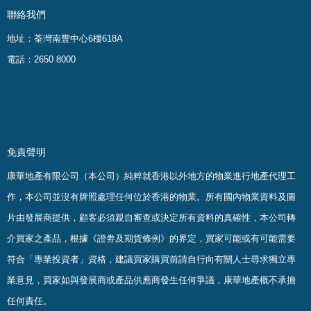
聯絡我們
地址：荃灣南豐中心6樓618A
電話：2650 8000
免責聲明
康華地產有限公司（本公司）純粹就香港以外地方的物業進行地產代理工
作，本公司並沒有牌照處理任何位於香港的物業。
所有國內物業資料及圖
片由發展商提供，顧客必須親自審查或決定所有資料的真確
性
，
本公司轉
介買家之產品，根據《證劵及期貨條例》的界定，買家可能或有可能需要
符合「專業投資者」資格，建議買家購買前請自行向有關人士尋求獨立專
業意見，買家如與發展商或產品供應商發生任何爭議，康華地產概不承擔
任何責任。