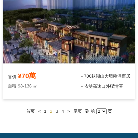
¥70萬
700畝湖山大境臨湖而居
售價
•
面積
98-136 ㎡
依雙高速口外聯灣區
•
首页
<
1
2
3
4
>
尾页
到 第
页