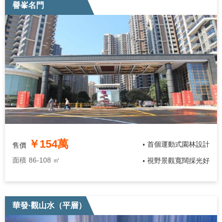
譽峯名門
￥154萬
首個運動式園林設計
售價
•
面積
86-108 ㎡
視野景觀寬闊採光好
•
華發·觀山水（平層）