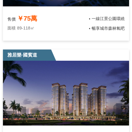
￥75萬
一線江景公園環繞
售價
•
面積
89-118㎡
暢享城市森林氧吧
•
雅居樂·國賓道