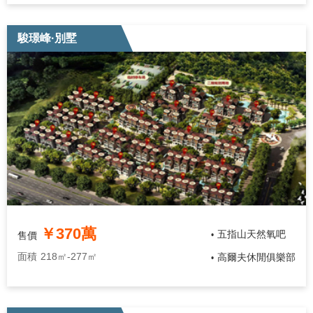
駿璟峰·別墅
￥370萬
五指山天然氧吧
售價
•
面積
218㎡-277㎡
高爾夫休閒俱樂部
•