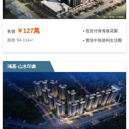
￥127萬
低首付珠海後花園
售價
•
面積
94-114㎡
實現中珠便利生活圈
•
鴻基·山水印象