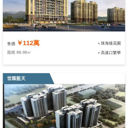
￥112萬
珠海後花園
售價
•
面積
86-98㎡
高速口繁華
•
世匯藍天