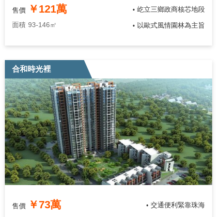
￥121萬
屹立三鄉政商核芯地段
售價
•
面積
93-146㎡
以歐式風情園林為主旨
•
合和時光裡
￥73萬
交通便利緊靠珠海
售價
•